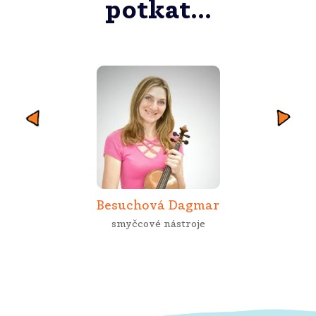
potkat...
Besuchová Zuzana
hra na příčnou flétnu