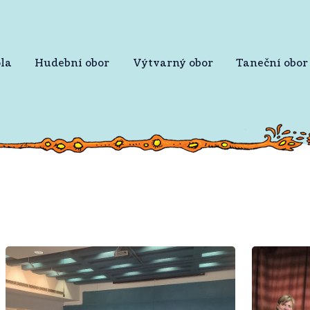
la
Hudební obor
Výtvarný obor
Taneční obor