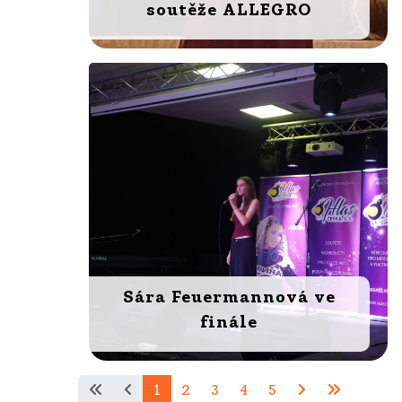
soutěže ALLEGRO
Sára Feuermannová ve
finále
1
2
3
4
5