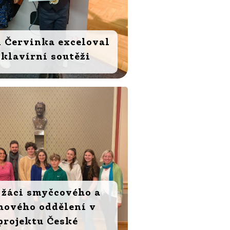
 Červinka exceloval
 klavírní soutěži
 žáci smyčcového a
hového oddělení v
projektu České