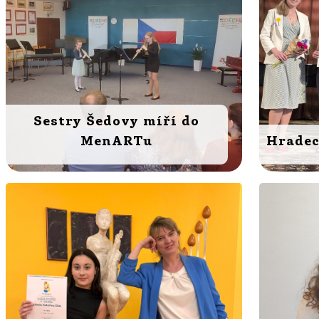
Sestry Šedovy míří do
MenARTu
Hradec