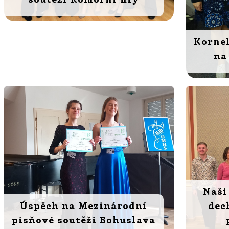
Kornel
na
Naši
Úspěch na Mezinárodní
dec
písňové soutěži Bohuslava