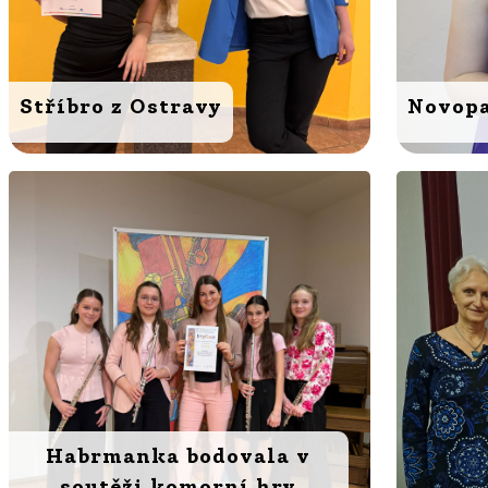
Stříbro z Ostravy
Novopa
Habrmanka bodovala v
soutěži komorní hry