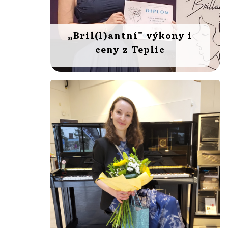
„Bril(l)antní" výkony i
ceny z Teplic