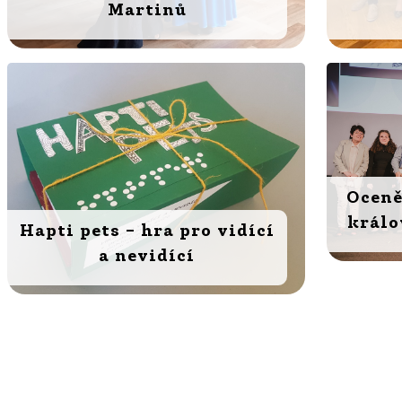
Martinů
Oceně
králo
Hapti pets – hra pro vidící
a nevidící