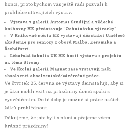
konci, proto bychom vás ještě rádi pozvali k
prohlídce stávajících výstav:
Výstava v galerii Automat Studijní a vědecké
knihovny HK představuje "Ochutnávku výtvarky"
V Knihovně města HK vystavují účastníci Umělecé
akademie pro seniory z oborů Malba, Keramika a
Řezbářství.
Lékařská fakulta UK HK hostí výstavu z projektu
na téma Stromy.
Ve školní galerii Magnet zase vystavují naši
absolventi absolventské/závěrečné práce.
Ve čtvrtek 25. června se výstavy deinstalují, aby si
je žáci mohli vzít na prázdniny domů spolu s
vysvědčením. Do té doby je možné si práce našich
žáků prohlédnout.
Děkujeme, že jste byli s námi a přejeme všem
krásné prázdniny!