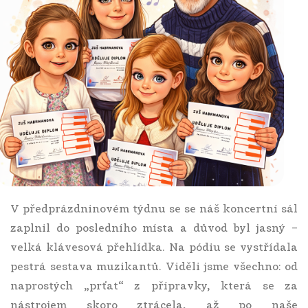
V předprázdninovém týdnu se se náš koncertní sál
zaplnil do posledního místa a důvod byl jasný –
velká klávesová přehlídka. Na pódiu se vystřídala
pestrá sestava muzikantů. Viděli jsme všechno: od
naprostých „prťat“ z přípravky, která se za
nástrojem skoro ztrácela, až po naše