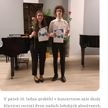
V pátek 16. ledna proběhl v koncertním sále školy
klavírní recitál dvou našich loňských absolventů,