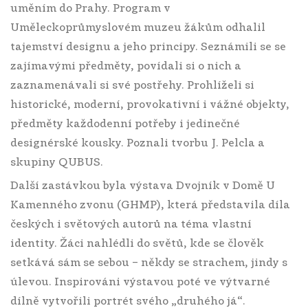
uměním do Prahy. Program v
Uměleckoprůmyslovém muzeu žákům odhalil
tajemství designu a jeho principy. Seznámili se se
zajímavými předměty, povídali si o nich a
zaznamenávali si své postřehy. Prohlíželi si
historické, moderní, provokativní i vážné objekty,
předměty každodenní potřeby i jedinečné
designérské kousky. Poznali tvorbu J. Pelcla a
skupiny QUBUS.
Další zastávkou byla výstava Dvojník v Domě U
Kamenného zvonu (GHMP), která představila díla
českých i světových autorů na téma vlastní
identity. Žáci nahlédli do světů, kde se člověk
setkává sám se sebou – někdy se strachem, jindy s
úlevou. Inspirováni výstavou poté ve výtvarné
dílně vytvořili portrét svého „druhého já“.