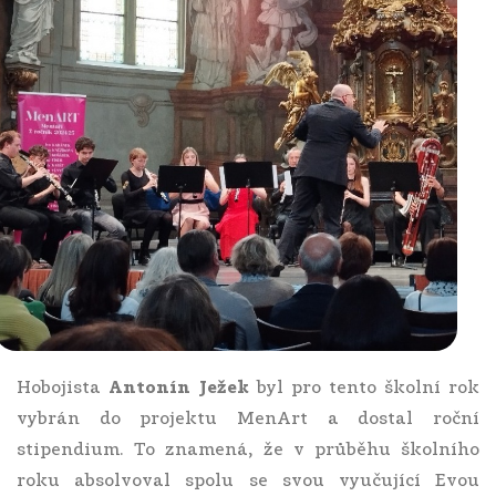
Hobojista
Antonín Ježek
byl pro tento školní rok
vybrán do projektu MenArt a dostal roční
stipendium. To znamená, že v průběhu školního
roku absolvoval spolu se svou vyučující Evou