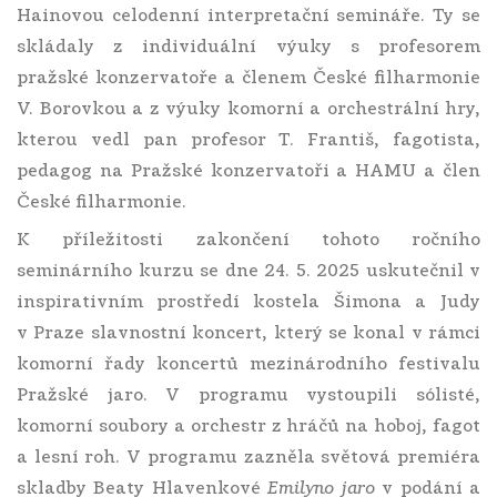
Hainovou celodenní interpretační semináře. Ty se
skládaly z individuální výuky s profesorem
pražské konzervatoře a členem České filharmonie
V. Borovkou a z výuky komorní a orchestrální hry,
kterou vedl pan profesor T. Františ, fagotista,
pedagog na Pražské konzervatoři a HAMU a člen
České filharmonie.
K příležitosti zakončení tohoto ročního
seminárního kurzu se dne 24. 5. 2025 uskutečnil v
inspirativním prostředí kostela Šimona a Judy
v Praze slavnostní koncert, který se konal v rámci
komorní řady koncertů mezinárodního festivalu
Pražské jaro. V programu vystoupili sólisté,
komorní soubory a orchestr z hráčů na hoboj, fagot
a lesní roh. V programu zazněla světová premiéra
skladby Beaty Hlavenkové
Emilyno jaro
v podání a