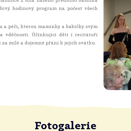
 mamince z díla našeho předního básníka
sobivý hodinový program na počest všech
u a péči, kterou maminky a babičky svým
 vděčnosti. Účinkující děti i recitátoři
 za milé a dojemné přání k jejich svátku.
Fotogalerie