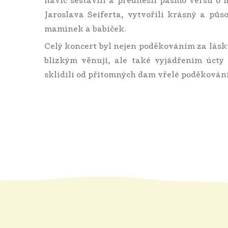
navíc sestavili a přednesli pásmo veršů o
Jaroslava Seiferta, vytvořili krásný a pů
maminek a babiček.
Celý koncert byl nejen poděkováním za lásk
blízkým věnují, ale také vyjádřením úcty a
sklidili od přítomných dam vřelé poděkování