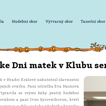
la
Hudební obor
Výtvarný obor
Taneční obor
 ke Dni matek v Klubu se
rů v Hradci Králové uskutečnil slavnostní
jich svátku. Paní učitelka Eva Hainová
ipravila se svými žáky pestrý hudební
ovákem a paní Ivou Syrovátkovou, kteří