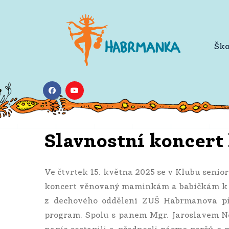
Ško
Slavnostní koncert
Ve čtvrtek 15. května 2025 se v Klubu senio
koncert věnovaný maminkám a babičkám k je
z dechového oddělení ZUŠ Habrmanova př
program. Spolu s panem Mgr. Jaroslavem N