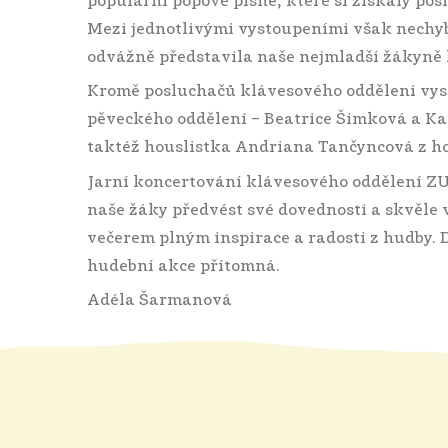
populární popové písně, které si získaly p
Mezi jednotlivými vystoupeními však nechybě
odvážně představila naše nejmladší žákyně 
Kromě posluchačů klávesového oddělení vyst
pěveckého oddělení – Beatrice Šimková a Ka
taktéž houslistka Andriana Tančyncová z hou
Jarní koncertování klávesového oddělení ZU
naše žáky předvést své dovednosti a skvěle
večerem plným inspirace a radosti z hudby.
hudební akce přítomná.
Adéla Šarmanová