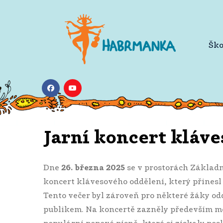
Ško
Jarní koncert kláv
Dne
26. března 2025
se v prostorách Základ
koncert klávesového oddělení, který přines
Tento večer byl zároveň pro některé žáky od
publikem. Na koncertě zazněly především me