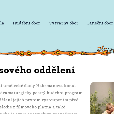
la
Hudební obor
Výtvarný obor
Taneční obor
esového oddělení
ní umělecké školy Habrmanova konal
l dramaturgicky pestrý hudební program.
dělení jejich prvním vystoupením před
lodie z filmového plátna a také