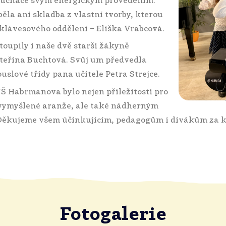
osluchače svým energickým provedením.
la ani skladba z vlastní tvorby, kterou
klávesového oddělení – Eliška Vrabcová.
oupily i naše dvě starší žákyně
teřina Buchtová. Svůj um předvedla
slové třídy pana učitele Petra Strejce.
Š Habrmanova bylo nejen příležitostí pro
 vymyšlené aranže, ale také nádherným
 Děkujeme všem účinkujícím, pedagogům i divákům za k
Fotogalerie