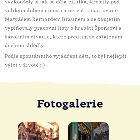
vyzkoušely si jak se dělá pilulka, kreslily pod
velikým dubem ctnosti a neřesti inspirované
Matyášem Bernardem Braunem a se zaujetím
vyplňovaly pracovní listy o hraběti Šporkovi a
barokním divadle, které předtím se zatajeným
dechem shlédly.
Podle spontánního vyjádření dětí, to byl nejlepší
výlet v životě :-)
Fotogalerie