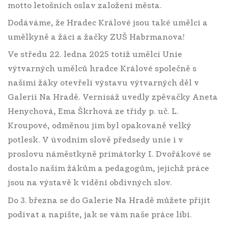
motto letošních oslav založení města.
Dodáváme, že Hradec Králové jsou také umělci a
umělkyně a žáci a žačky ZUŠ Habrmanova!
Ve středu 22. ledna 2025 totiž umělci Unie
výtvarných umělců hradce Králové společně s
našimi žáky otevřeli výstavu výtvarných děl v
Galerii Na Hradě. Vernisáž uvedly zpěvačky Aneta
Henychová, Ema Škrhová ze třídy p. uč. L.
Kroupové, odměnou jim byl opakovaně velký
potlesk. V úvodním slově předsedy unie i v
proslovu náměstkyně primátorky I. Dvořákové se
dostalo našim žákům a pedagogům, jejichž práce
jsou na výstavě k vidění obdivných slov.
Do 3. března se do Galerie Na Hradě můžete přijít
podívat a napište, jak se vám naše práce líbí.