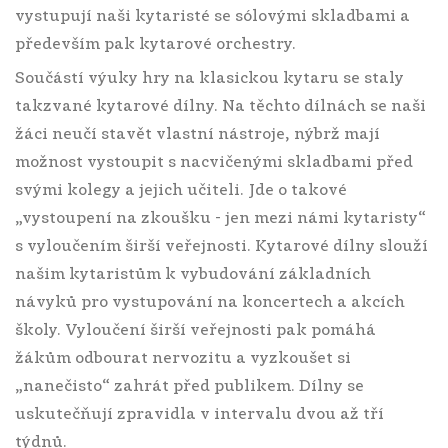
vystupují naši kytaristé se sólovými skladbami a
především pak kytarové orchestry.
Součástí výuky hry na klasickou kytaru se staly
takzvané kytarové dílny. Na těchto dílnách se naši
žáci neučí stavět vlastní nástroje, nýbrž mají
možnost vystoupit s nacvičenými skladbami před
svými kolegy a jejich učiteli. Jde o takové
„vystoupení na zkoušku - jen mezi námi kytaristy“
s vyloučením širší veřejnosti. Kytarové dílny slouží
našim kytaristům k vybudování základních
návyků pro vystupování na koncertech a akcích
školy. Vyloučení širší veřejnosti pak pomáhá
žákům odbourat nervozitu a vyzkoušet si
„nanečisto“ zahrát před publikem. Dílny se
uskutečňují zpravidla v intervalu dvou až tří
týdnů.