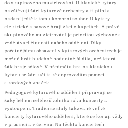
do skupinového muzicírování. U klasické kytary
navštěvují žáci kytarové orchestry a ti pilní a
nadaní ještě k tomu komorní soubor. U kytary
elektrické a basové hrají žáci v kapelách. A právě
skupinového muzicírování je prioritou výchovné a
vzdělávací činnosti našeho oddělení. Díky
početnějšímu obsazení v kytarových orchestrech je
možné hrát hudebně hodnotnější díla, než která
žák hraje sólově. V předmětu hra na klasickou
kytaru se žáci učí také doprovodům pomocí
akordových značek.
Pedagogové kytarového oddělení připravují se
žáky během celého školního roku koncerty a
vystoupení. Tradicí se staly takzvané velké
koncerty kytarového oddělení, které se konají vždy
v prosinci a v červnu. Na těchto koncertech