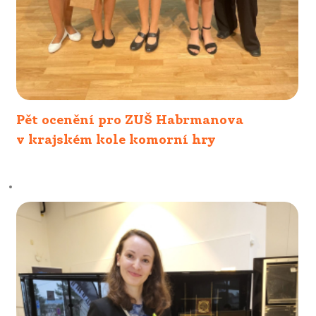
Pět ocenění pro ZUŠ Habrmanova
v krajském kole komorní hry