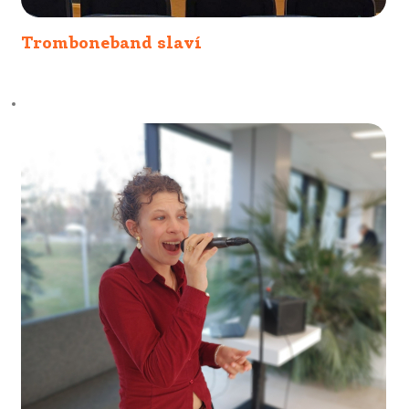
Tromboneband slaví