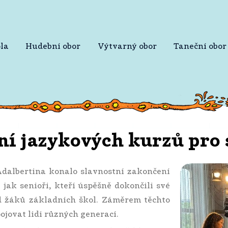
la
Hudební obor
Výtvarný obor
Taneční obor
ní jazykových kurzů pro 
Adalbertina konalo slavnostní zakončení
 jak senioři, kteří úspěšně dokončili své
řad žáků základních škol. Záměrem těchto
pojovat lidi různých generací.