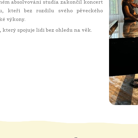
šném absolvování studia zakončil koncert
u, kteří bez rozdílu svého pěveckého
ké výkony.
 který spojuje lidi bez ohledu na věk.