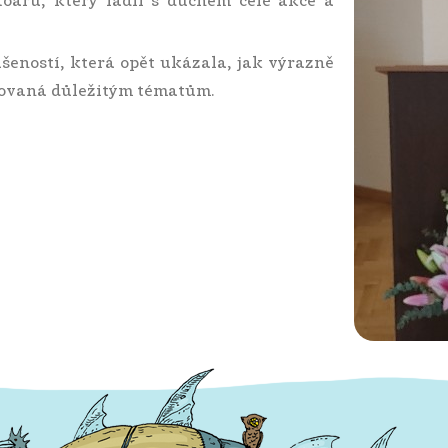
toáru, který ladil s duchem celé akce a
šeností, která opět ukázala, jak výrazně
novaná důležitým tématům.