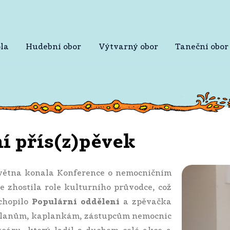
la
Hudební obor
Výtvarný obor
Taneční obor
í přís(z)pěvek
větna konala Konference o nemocničním
e zhostila role kulturního průvodce, což
chopilo
Populární oddělení
a zpěvačka
lanům, kaplankám, zástupcům nemocnic