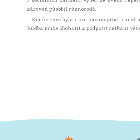
i sociálních zařízení výběr ze svého reper
zároveň působil různorodě.
Konference byla i pro nás inspirativní zku
hudba může obohatit a podpořit setkání vě