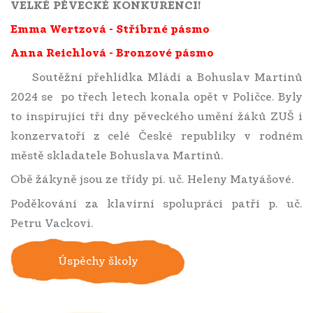
VELKÉ PĚVECKÉ KONKURENCI!
Emma Wertzová - Stříbrné pásmo
Anna Reichlová - Bronzové pásmo
Soutěžní přehlídka Mládí a Bohuslav Martinů
2024 se
po třech letech konala opět v Poličce. Byly
to inspirující tři dny pěveckého umění žáků ZUŠ i
konzervatoří z celé České republiky v rodném
městě skladatele Bohuslava Martinů.
Obě žákyně jsou ze třídy pí. uč. Heleny Matyášové.
Poděkování za klavírní spolupráci patří p. uč.
Petru Vackovi.
Úspěchy školy