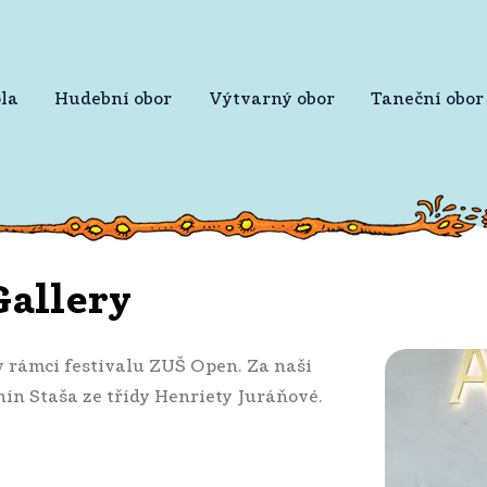
la
Hudební obor
Výtvarný obor
Taneční obor
Gallery
v rámci festivalu ZUŠ Open. Za naši
nín Staša ze třídy Henriety Juráňové.