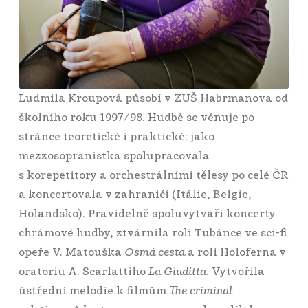
Ludmila Kroupová působí v ZUŠ Habrmanova od
školního roku 1997/98. Hudbě se věnuje po
stránce teoretické i praktické: jako
mezzosopranistka spolupracovala
s korepetitory a orchestrálními tělesy po celé ČR
a koncertovala v zahraničí (Itálie, Belgie,
Holandsko). Pravidelně spoluvytváří koncerty
chrámové hudby, ztvárnila roli Tubánce ve sci-fi
opeře V. Matouška
Osmá cesta
a roli Holoferna v
oratoriu A. Scarlattiho
La Giuditta
. Vytvořila
ústřední melodie k filmům
The criminal