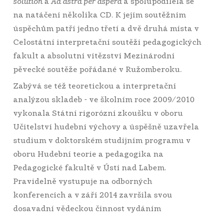
solution
a
Ad astra per aspera
a spolupodílela se
na natáčení několika CD. K jejím soutěžním
úspěchům patří jedno třetí a dvě druhá místa v
Celostátní interpretační soutěži pedagogických
fakult a absolutní vítězství Mezinárodní
pěvecké soutěže pořádané v Ružomberoku.
Zabývá se též teoretickou a interpretační
analýzou skladeb - ve školním roce 2009/2010
vykonala Státní rigorózní zkoušku v oboru
Učitelství hudební výchovy a úspěšně uzavřela
studium v doktorském studijním programu v
oboru Hudební teorie a pedagogika na
Pedagogické fakultě v Ústí nad Labem.
Pravidelně vystupuje na odborných
konferencích a v září 2014 završila svou
dosavadní vědeckou činnost vydáním